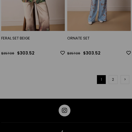
FERAL SET BEIGE
ORNATE SET
$303.52
$303.52
$357.08
$357.08
1
2
>