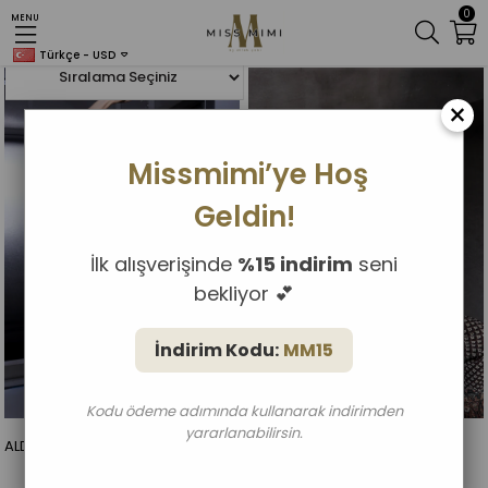
0
MENU
Anasayfa
MissMimi
Türkçe - USD
×
Missmimi’ye Hoş
Geldin!
İlk alışverişinde
%15 indirim
seni
bekliyor 💕
İndirim Kodu:
MM15
Kodu ödeme adımında kullanarak indirimden
yararlanabilirsin.
ALDA SET
SHAMU SET