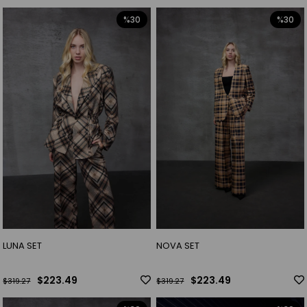
%30
%30
LUNA SET
NOVA SET
$223.49
$223.49
$319.27
$319.27