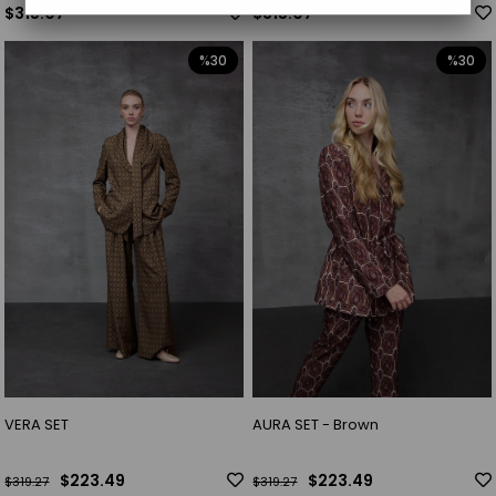
$315.07
$315.07
%30
%30
VERA SET
AURA SET - Brown
$223.49
$223.49
$319.27
$319.27