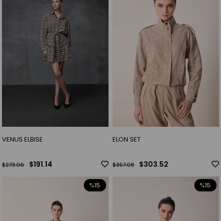
VENUS ELBISE
ELON SET
$191.14
$303.52
$273.06
$357.08
%15
%15