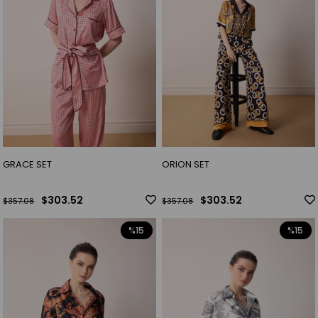
GRACE SET
ORION SET
$303.52
$303.52
$357.08
$357.08
%15
%15