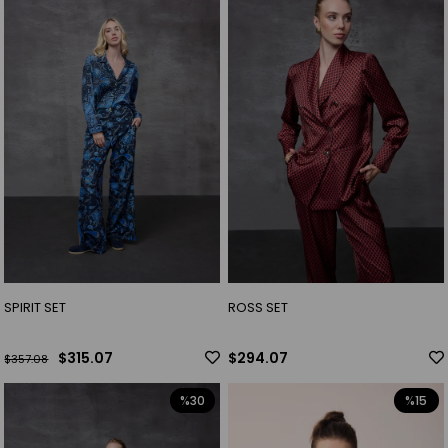
SPIRIT SET
ROSS SET
$315.07
$294.07
$357.08
%30
%15