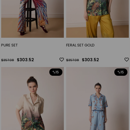
PURE SET
FERAL SET GOLD
$303.52
$303.52
$357.08
$357.08
%15
%15