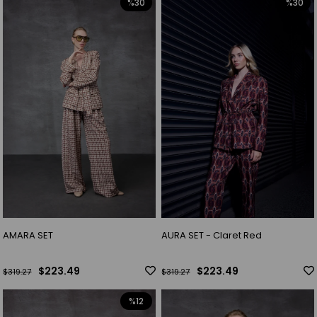
%30
%30
AMARA SET
AURA SET - Claret Red
$223.49
$223.49
$319.27
$319.27
%12